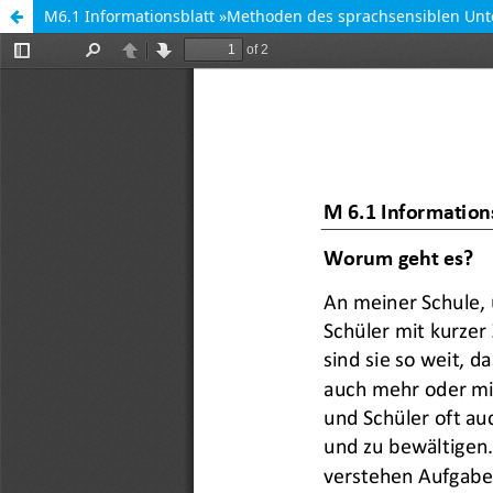
M6.1 Informationsblatt »Methoden des sprachsensiblen Unte