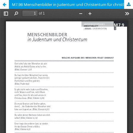
M7.9B Menschenbilder in Judentum und Christentum für christlich-islamisch gemischte Gruppen