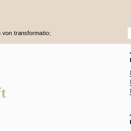
 von transformatio;
t
r