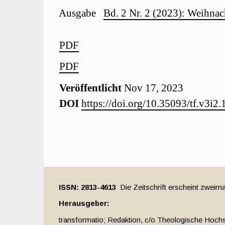
Artikelinhalt
Artikel-
Ausgabe
Bd. 2 Nr. 2 (2023): Weihnac
Details
Artikel-
PDF
PDF
Sidebar
Veröffentlicht
Nov 17, 2023
DOI
https://doi.org/10.35093/tf.v3i2
ISSN: 2813-4613
Die Zeitschrift erscheint zweima
Herausgeber:
transformatio; Redaktion, c/o Theologische Hochs