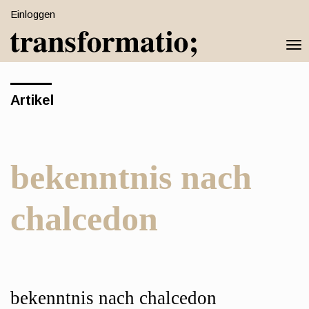
Schnell
Einloggen
zum
Togg
Seiteninhalt
navi
springen
Hauptnavigation
Artikel
Hauptinhat
Sidebar
bekenntnis nach
chalcedon
Hauptsächlicher
bekenntnis nach chalcedon