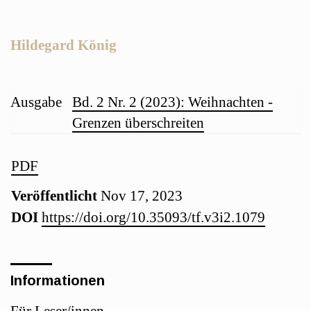
Artikelinhalt
Hildegard König
Artikel-
Ausgabe
Bd. 2 Nr. 2 (2023): Weihnachten -
Grenzen überschreiten
Details
Artikel-
PDF
Veröffentlicht
Nov 17, 2023
Sidebar
DOI
https://doi.org/10.35093/tf.v3i2.1079
Informationen
Für Leser/innen