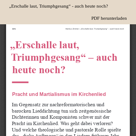
Zu
„Erschalle laut, Triumphgesang“ - auch heute noch?
Artikeldetails
zurückkehren
Herunterladen
PDF herunterladen