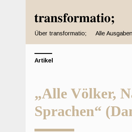
Schnell
zum
Seiteninhalt
springen
Über transformatio;
Alle Ausgaben
Hauptnavigation
Hauptinhat
Sidebar
Artikel
„Alle Völker, 
Sprachen“ (Dan