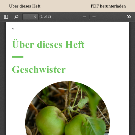
Zu
Herunterladen
Über dieses Heft
PDF herunterladen
Artikeldetails
zurückkehren