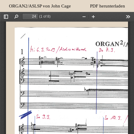
Zu
Herunterladen
ORGAN2/ASLSP von John Cage
PDF herunterladen
Artikeldetails
zurückkehren