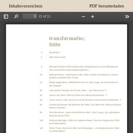
Zu
Herunterladen
Inhaltsverzeichnis
PDF herunterladen
Artikeldetails
zurückkehren