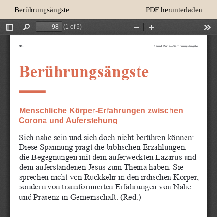
Zu
Herunterladen
Berührungsängste
PDF herunterladen
Artikeldetails
zurückkehren