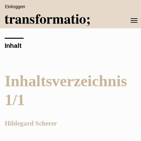
Schnell
Einloggen
zum
Togg
Seiteninhalt
navi
springen
Hauptnavigation
Inhalt
Hauptinhat
Sidebar
Inhaltsverzeichnis
1/1
Hauptsächlicher
Hildegard Scherer