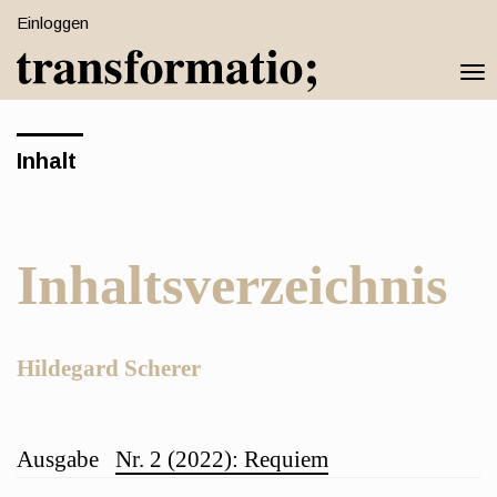
Schnell
Einloggen
zum
Togg
Seiteninhalt
navi
springen
Hauptnavigation
Inhalt
Hauptinhat
Sidebar
Inhaltsverzeichnis
Hauptsächlicher
Hildegard Scherer
Artikelinhalt
Artikel-
Ausgabe
Nr. 2 (2022): Requiem