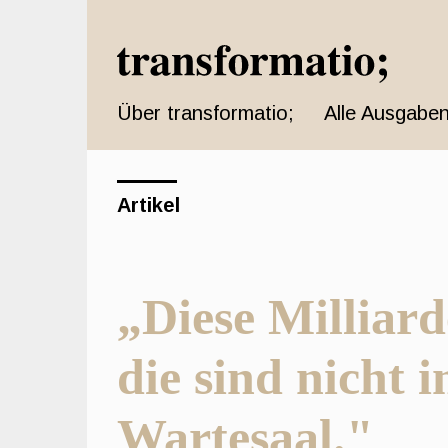
Schnell
zum
Seiteninhalt
springen
Über transformatio;
Alle Ausgaben
Hauptnavigation
Hauptinhat
Sidebar
Artikel
„Diese Milliar
die sind nicht 
Wartesaal."