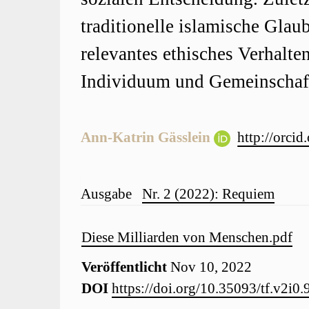
traditionelle islamische Glau
relevantes ethisches Verhalte
Individuum und Gemeinschaf
Ann-Katrin Gässlein
http://orci
Artikel-
Ausgabe
Nr. 2 (2022): Requiem
Details
Artikel-
Diese Milliarden von Menschen.pdf
Veröffentlicht
Nov 10, 2022
Sidebar
DOI
https://doi.org/10.35093/tf.v2i0.