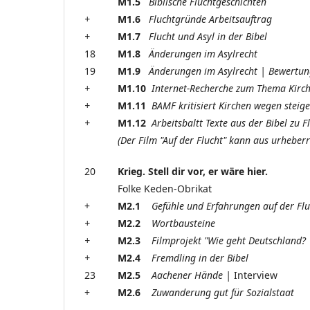
M1.5
Biblische Fluchtgeschichten
+
M1.6
Fluchtgründe Arbeitsauftrag
+
M1.7
Flucht und Asyl in der Bibel
18
M1.8
Änderungen im Asylrecht
19
M1.9
Änderungen im Asylrecht | Bewertu
+
M1.10
Internet-Recherche zum Thema Kirc
+
M1.11
BAMF kritisiert Kirchen wegen steig
+
M1.12
Arbeitsbaltt Texte aus der Bibel zu F
(Der Film "Auf der Flucht" kann aus urheberrec
20
Krieg. Stell dir vor, er wäre hier.
Folke Keden-Obrikat
+
M2.1
Gefühle und Erfahrungen auf der Flu
+
M2.2
Wortbausteine
+
M2.3
Filmprojekt "Wie geht Deutschland?
+
M2.4
Fremdling in der Bibel
23
M2.5
Aachener Hände |
Interview
+
M2.6
Zuwanderung gut für Sozialstaat