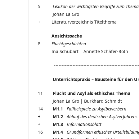
5
Lexikon der wichtigsten Begriffe zum Thema
Johan La Gro
+ Literaturverzeichnis Titelthema
Ansichtssache
8
Fluchtgeschichten
Ina Schubart | Annette Schäfer-Roth
---------------------------------------------------------
Unterrichtspraxis –
Bausteine für den Un
11
Flucht und Asyl als ethisches Thema
Johan La Gro | Burkhard Schmidt
14
M1.1
Fallbeispiele zu Asylbewerbern
+
M1.2
Ablauf des deutschen Asylverfahrens
+
M1.3
Informationsblatt
16
M1.4
Grundformen ethischer Urteilsbildun