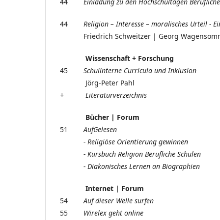
44
Einladung zu den Hochschultagen
Beruflich
44
Religion – Interesse – moralisches Urteil -
Ei
Friedrich Schweitzer | Georg Wagensommer
Wissenschaft + Forschung
45
Schulinterne Curricula und Inklusion
Jörg-Peter Pahl
+ Literaturverzeichnis
Bücher | Forum
51
AufGelesen
- Religiöse Orientierung gewinnen
- Kursbuch Religion Berufliche Schulen
- Diakonisches Lernen an Biographien
Internet | Forum
54
Auf dieser Welle surfen
55
Wirelex geht online