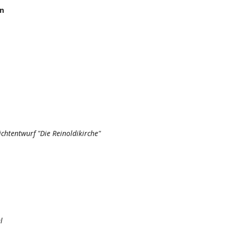
en
chtentwurf "Die Reinoldikirche"
piel