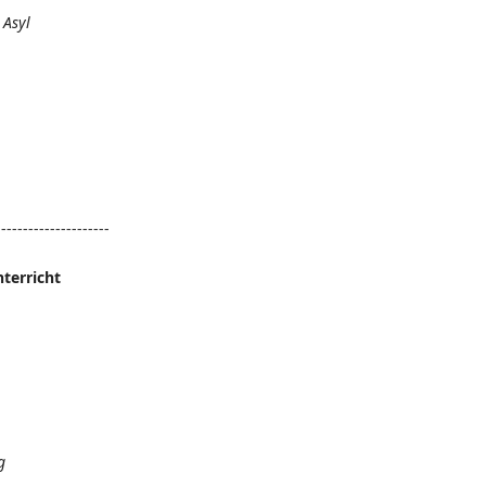
 Asyl
------------------
terricht
g