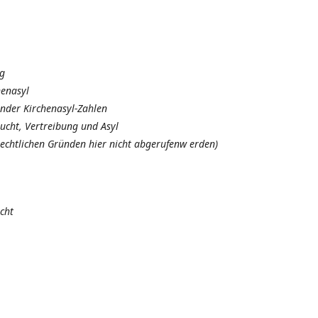
ng
henasyl
ender Kirchenasyl-Zahlen
lucht, Vertreibung und Asyl
htlichen Gründen hier nicht abgerufenw erden)
cht