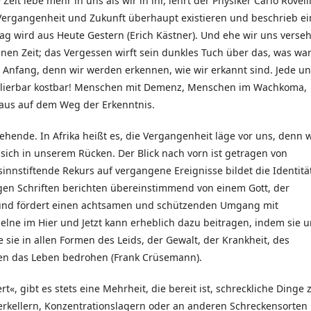
 Zeit lebe mehr in uns als wir in ihr, lehrt der Physiker Carlo Rovelli
Vergangenheit und Zukunft überhaupt existieren und beschrieb ei
ag wird aus Heute Gestern (Erich Kästner). Und ehe wir uns verse
nen Zeit; das Vergessen wirft sein dunkles Tuch über das, was war
r Anfang, denn wir werden erkennen, wie wir erkannt sind. Jede u
verlierbar kostbar! Menschen mit Demenz, Menschen im Wachkoma,
raus auf dem Weg der Erkenntnis.
hende. In Afrika heißt es, die Vergangenheit läge vor uns, denn w
sich in unserem Rücken. Der Blick nach vorn ist getragen von
innstiftende Rekurs auf vergangene Ereignisse bildet die Identitä
gen Schriften berichten übereinstimmend von einem Gott, der
ert und fördert einen achtsamen und schützenden Umgang mit
lne im Hier und Jetzt kann erheblich dazu beitragen, indem sie 
sie in allen Formen des Leids, der Gewalt, der Krankheit, des
ben das Leben bedrohen (Frank Crüsemann).
«, gibt es stets eine Mehrheit, die bereit ist, schreckliche Dinge 
erkellern, Konzentrationslagern oder an anderen Schreckensorten