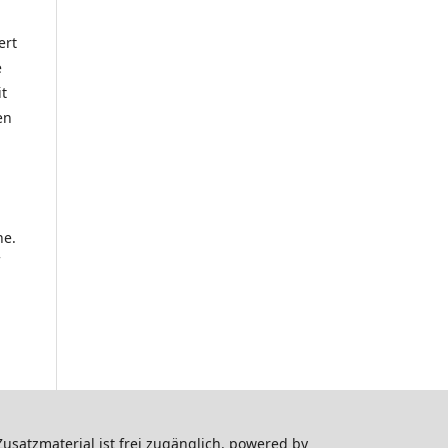
ert
e
it
en
ne.
usatzmaterial ist frei zugänglich. powered by