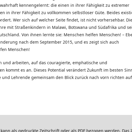
wahr­haft kennengelernt: die einen in ihrer Fähigkeit zu extremer
n in ihrer Fähigkeit zu vollkommen selbstloser Güte. Beides existi
ert. Wer sich auf welcher Seite findet, ist nicht vorhersehbar. Di
ahre mit Straßenkindern in Malawi, Botswana und Südafrika und se
Deutschland. Von ihnen lernte sie: Menschen helfen Menschen! – Eb
wanderung nach dem September 2015, und es zeigt sich auch
lfen Menschen!
n und arbeiten, auf das couragierte, emphatische und
n kommt es an. Dieses Potential verändert Zukunft im besten Sin
e und Lehrende gemeinsam den Blick zurück nach vorn richten auf
kann als gedruckte Zeitschrift oder als PDF bezogen werden. Das Z