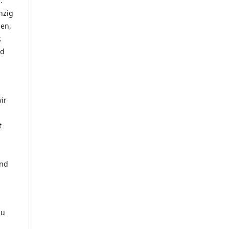
.
nzig
hen,
.
nd
ir
t
und
zu