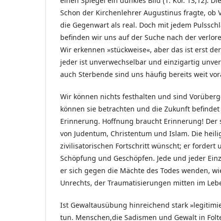
einen Spiegel ein dunkles Bild (1. Kor. 13,12). Die
Schon der Kirchenlehrer Augustinus fragte, ob 
die Gegenwart als real. Doch mit jedem Pulsschl
befinden wir uns auf der Suche nach der verlore
Wir erkennen »stückweise«, aber das ist erst de
jeder ist unverwechselbar und einzigartig un
auch Sterbende sind uns häufig bereits weit vo
Wir können nichts festhalten und sind Vorüberge
können sie betrachten und die Zukunft befindet 
Erinnerung. Hoffnung braucht Erinnerung! Der s
von Judentum, Christentum und Islam. Die heili
zivilisatorischen Fortschritt wünscht; er ford
Schöpfung und Geschöpfen. Jede und jeder Einze
er sich gegen die Mächte des Todes wenden, wie 
Unrechts, der Traumatisierungen mitten im Le
Ist Gewaltausübung hinreichend stark »legitimiert
tun. Menschen,die Sadismen und Gewalt in Folt