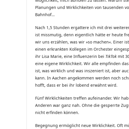
Möglichkeit, mich abholen zu lassen. Warum st
Planungen und Wirklichkeiten von tausenden v
Bahnhof…
Nach 1,5 Stunden ergattere ich mit drei weitere
ist missmutig, denn eigentlich hätte er heute fre
wir uns erzählen, was wir »so machen«. Einer is
einen erkrankten Kollegen im Orchester einges
ihr Lisa Marie, eine Influenzerin bei
TikTok
mit 3
eine eigene Wirklichkeit. Wir alle empfinden das
ist, was wirklich und was inszeniert ist, aber
kann. In Aachen angekommen werden noch schnell
hofft, dass er bei ihr lobend erwähnt wird.
Fünf Wirklichkeiten treffen aufeinander. Wir ha
Anderen war ganz nah. Ohne die gesperrte Zugs
nicht erfinden können.
Begegnung ermöglicht neue Wirklichkeit. Oft mü