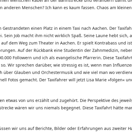
ehlen Menschen Kabel an der Bahnstrecke und verändern damit di
on anderen Menschen? Ich kann es kaum fassen. Chaos am kleinen
n Gestrandeten einen Platz in einem Taxi nach Aachen. Der Taxifah
i. Sein Job macht ihm nicht wirklich Spaß. Seine Laune hebt sich, a
t auf dem Weg zum Theater in Aachen. Er spielt Kontrabass und ist
prungen. Auf der Rückbank eine Studentin der Zahnmedizin, nebe
00.000 Followern und ich als evangelische Pfarrerin. Diese Taxifahrt
 so. Wir sprechen darüber, wie stressig es ist, wenn man Influenze
 auch über Glauben und Orchestermusik und wie viel man wo verdien
 Fotos gemacht. Der Taxifahrer will jetzt Lisa Marie »folgen« un
ben etwas von uns erzählt und zugehört. Die Perspektive des jeweil
trecke wären wir uns niemals begegnet. Diese Taxifahrt hätte ma
ssen wir uns auf Berichte, Bilder oder Erfahrungen aus zweiter 