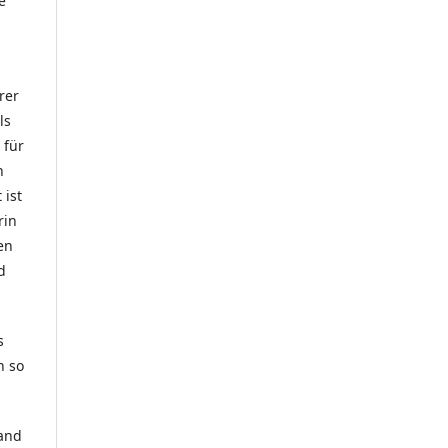
e
rer
ls
 für
n
 ist
rin
en
d
s
n so
Hand