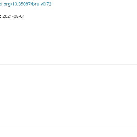
oi.org/10.35087/bru.v0i72
t:
2021-08-01