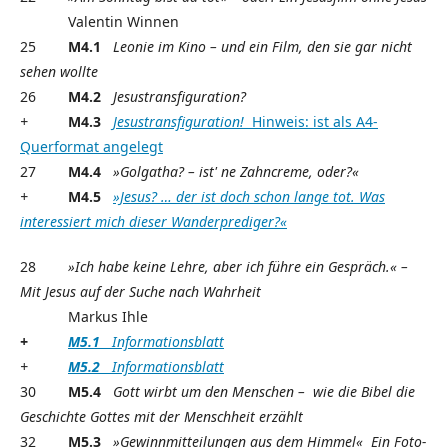
Valentin Winnen
25
M4.1
Leonie im Kino – und ein Film, den sie gar nicht
sehen wollte
26
M4.2
Jesustransfiguration?
+
M4.3
Jesustransfiguration!
Hinweis: ist als A4-
Querformat angelegt
27
M4.4
»Golgatha? – ist' ne Zahncreme, oder?«
+
M4.5
»Jesus? … der ist doch schon lange tot. Was
interessiert mich dieser Wanderprediger?«
28
»Ich habe keine Lehre, aber ich führe ein Gespräch.« –
Mit Jesus auf der Suche nach Wahrheit
Markus Ihle
+
M5.1
Informationsblatt
+
M5.2
Informationsblatt
30
M5.4
Gott wirbt um den Menschen – wie die Bibel die
Geschichte Gottes
mit der Menschheit erzählt
32
M5.3
»Gewinnmitteilungen aus dem Himmel«
Ein Foto-