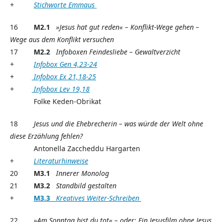
+
Stichworte Emmaus
16
M2.1
»Jesus hat gut reden« – Konflikt-Wege gehen –
Wege aus dem Konflikt versuchen
17
M2.2
Infoboxen Feindesliebe – Gewaltverzicht
+
Infobox Gen 4,23-24
+
Infobox Ex 21,18-25
+
Infobox Lev 19,18
Folke Keden-Obrikat
18
Jesus und die Ehebrecherin – was würde der Welt ohne
diese Erzählung fehlen?
Antonella Zaccheddu Hargarten
+
Literaturhinweise
20
M3.1
Innerer Monolog
21
M3.2
Standbild gestalten
+
M3.3
Kreatives Weiter-Schreiben
22
»Am Sonntag bist du tot« – oder: Ein Jesusfilm ohne Jesus