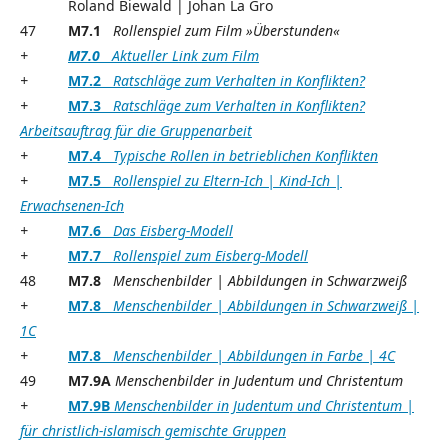
Roland Biewald | Johan La Gro
47
M7.1
Rollenspiel zum Film »Überstunden«
+
M7.0
Aktueller Link zum Film
+
M7.2
Ratschläge zum Verhalten in Konflikten?
+
M7.3
Ratschläge zum Verhalten in Konflikten?
Arbeitsauftrag für die Gruppenarbeit
+
M7.4
Typische Rollen in betrieblichen Konflikten
+
M7.5
Rollenspiel zu Eltern-Ich | Kind-Ich |
Erwachsenen-Ich
+
M7.6
Das Eisberg-Modell
+
M7.7
Rollenspiel zum Eisberg-Modell
48
M7.8
Menschenbilder | Abbildungen in Schwarzweiß
+
M7.8
Menschenbilder | Abbildungen in Schwarzweiß |
1C
+
M7.8
Menschenbilder | Abbildungen in Farbe | 4C
49
M7.9A
Menschenbilder in Judentum und Christentum
+
M7.9B
Menschenbilder in Judentum und Christentum |
für christlich-islamisch gemischte Gruppen