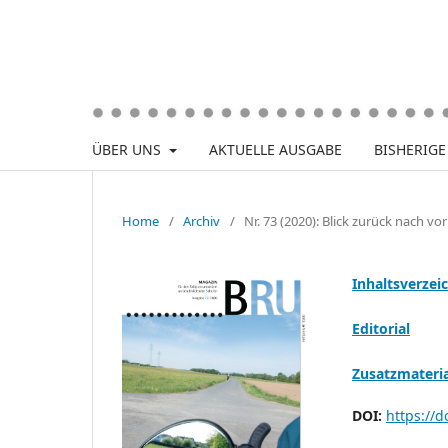
ÜBER UNS
AKTUELLE AUSGABE
BISHERIG
Home
/
Archiv
/
Nr. 73 (2020): Blick zurück nach vo
Inhaltsverzei
Editorial
Zusatzmateria
DOI:
https://d