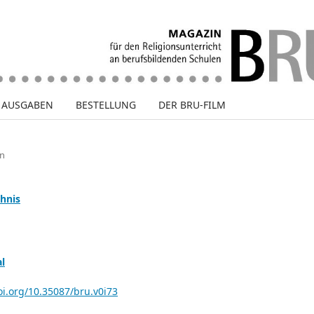
E AUSGABEN
BESTELLUNG
DER BRU-FILM
rn
chnis
l
oi.org/10.35087/bru.v0i73